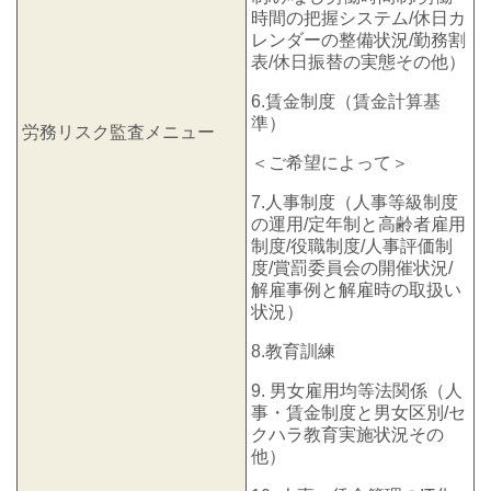
時間の把握システム/休日カ
レンダーの整備状況/勤務割
表/休日振替の実態その他）
6.賃金制度（賃金計算基
準）
労務リスク監査メニュー
＜ご希望によって＞
7.人事制度（人事等級制度
の運用/定年制と高齢者雇用
制度/役職制度/人事評価制
度/賞罰委員会の開催状況/
解雇事例と解雇時の取扱い
状況）
8.教育訓練
9. 男女雇用均等法関係（人
事・賃金制度と男女区別/セ
クハラ教育実施状況その
他）