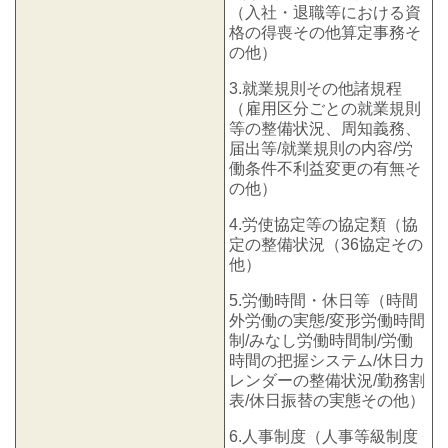
（入社・退職等における資
格の得喪その他算定事務そ
の他）
3.就業規則その他諸規程
（雇用区分ごとの就業規則
等の整備状況、周知義務、
届出等/就業規則の内容/労
働条件不利益変更の有無そ
の他）
4.労使協定等の協定類（協
定の整備状況（36協定その
他）
5.労働時間・休日等（時間
外労働の実態/変形労働時間
制/みなし労働時間制/労働
時間の把握システム/休日カ
レンダーの整備状況/勤務割
表/休日振替の実態その他）
6.人事制度（人事等級制度