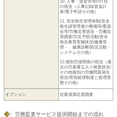
10. 人事・賃金管理のIT化
の状況（人事記録/賃金計
算/電子申請その他）
11. 安全衛生管理体制(安全
衛生諸管理者の整備等/委員
会等/労働災害状況・労働災
害調査/労災予防活動/安全
衛生教育実施状況/健康管
理・ 健康診断/防災活動・
システムその他）
12.個別労使関係の状況（過
去の労基署立入り検査状況/
その他個別の労働問題発生
状況/苦情処理制度と処理実
態その他）
オプション
従業員満足度調査
労務監査サービス提供開始までの流れ