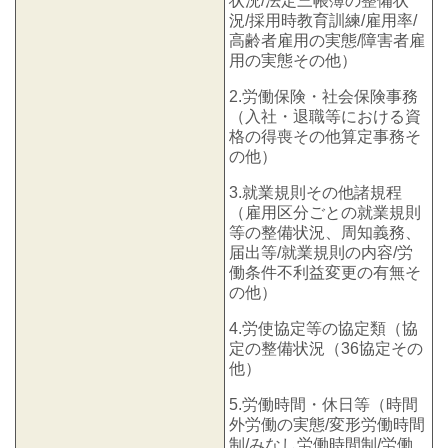
状況/法定三帳簿の整備状
況/採用時教育訓練/雇用率/
高齢者雇用の実態/障害者雇
用の実態その他）
2.労働保険・社会保険事務
（入社・退職等における資
格の得喪その他算定事務そ
の他）
3.就業規則その他諸規程
（雇用区分ごとの就業規則
等の整備状況、周知義務、
届出等/就業規則の内容/労
働条件不利益変更の有無そ
の他）
4.労使協定等の協定類（協
定の整備状況（36協定その
他）
5.労働時間・休日等（時間
外労働の実態/変形労働時間
制/みなし労働時間制/労働