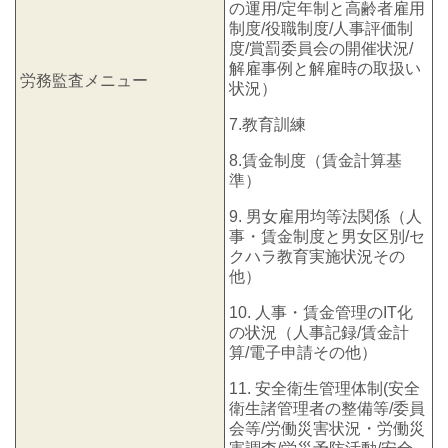
の運用/定年制と高齢者雇用
制度/役職制度/人事評価制
度/賞罰委員会の開催状況/
解雇事例と解雇時の取扱い
労務監査メニュー
状況）
7.教育訓練
8.賃金制度（賃金計算基
準）
9. 男女雇用均等法関係（人
事・賃金制度と男女区別/セ
クハラ教育実施状況その
他）
10. 人事・賃金管理のIT化
の状況（人事記録/賃金計
算/電子申請その他）
11. 安全衛生管理体制(安全
衛生諸管理者の整備等/委員
会等/労働災害状況・労働災